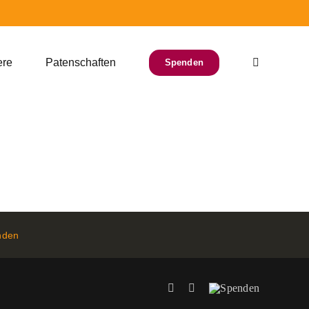
ere
Patenschaften
Spenden
nden
Facebook
Instagram
Spenden