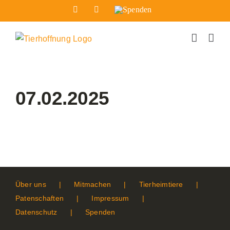
Zum
Facebook
Instagram
Spenden
Inhalt
springen
07.02.2025
Über uns
Mitmachen
Tierheimtiere
Patenschaften
Impressum
Datenschutz
Spenden