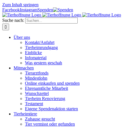
Zum Inhalt springen
Facebook
Instagram
Spenden
Suche nach:
Über uns
Kontakt/Anfahrt
Tierheimrundgang
Einblicke
Infomaterial
Was gestern geschah
Mitmachen
Tierarztfonds
Mindestlohn
Online einkaufen und spenden
Ehrenamtliche Mitarbeit
Wunschzettel
Tierheim Renovierung
Testament
Eigene Spendenaktion starten
Tierheimtiere
Zuhause gesucht
Tier vermisst oder gefunden