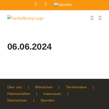
Zum
Facebook
Instagram
Spenden
Inhalt
springen
06.06.2024
Über uns
Mitmachen
Tierheimtiere
Patenschaften
Impressum
Datenschutz
Spenden