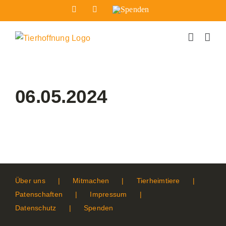
Zum
Facebook
Instagram
Spenden
Inhalt
springen
06.05.2024
Über uns
Mitmachen
Tierheimtiere
Patenschaften
Impressum
Datenschutz
Spenden