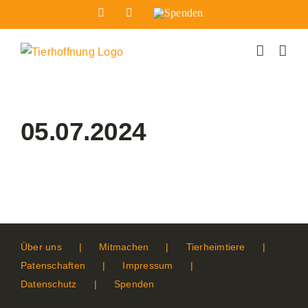
Zum
Facebook
Instagram
Spenden
Inhalt
springen
05.07.2024
Über uns
Mitmachen
Tierheimtiere
Patenschaften
Impressum
Datenschutz
Spenden