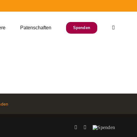
ere
Patenschaften
Spenden
nden
Facebook
Instagram
Spenden