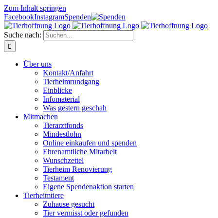
Zum Inhalt springen
Facebook
Instagram
Spenden
Suche nach:
Über uns
Kontakt/Anfahrt
Tierheimrundgang
Einblicke
Infomaterial
Was gestern geschah
Mitmachen
Tierarztfonds
Mindestlohn
Online einkaufen und spenden
Ehrenamtliche Mitarbeit
Wunschzettel
Tierheim Renovierung
Testament
Eigene Spendenaktion starten
Tierheimtiere
Zuhause gesucht
Tier vermisst oder gefunden