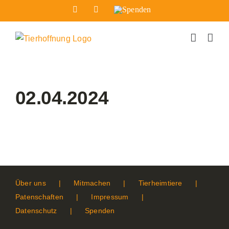
Zum
Facebook
Instagram
Spenden
Inhalt
springen
02.04.2024
Über uns
Mitmachen
Tierheimtiere
Patenschaften
Impressum
Datenschutz
Spenden