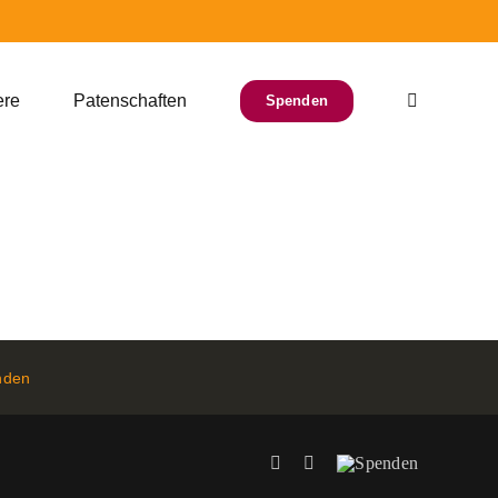
ere
Patenschaften
Spenden
nden
Facebook
Instagram
Spenden