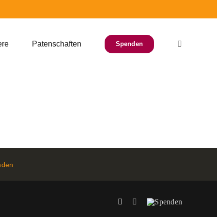
ere
Patenschaften
Spenden
nden
Facebook
Instagram
Spenden