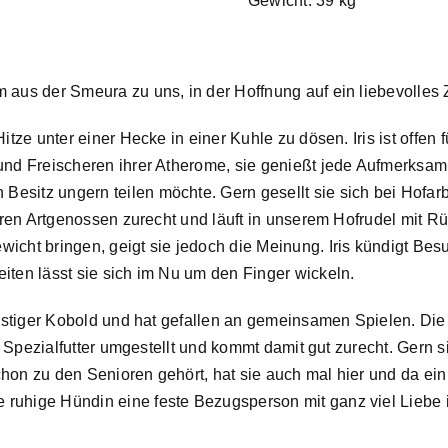
Gewicht: 39 kg
m aus der Smeura zu uns, in der Hoffnung auf ein liebevolles
Hitze unter einer Hecke in einer Kuhle zu dösen. Iris ist offe
nd Freischeren ihrer Atherome, sie genießt jede Aufmerksamkeit
esitz ungern teilen möchte. Gern gesellt sie sich bei Hofar
t ihren Artgenossen zurecht und läuft in unserem Hofrudel mi
icht bringen, geigt sie jedoch die Meinung. Iris kündigt Besu
iten lässt sie sich im Nu um den Finger wickeln.
 lustiger Kobold und hat gefallen an gemeinsamen Spielen. Die
uf Spezialfutter umgestellt und kommt damit gut zurecht. Gern s
chon zu den Senioren gehört, hat sie auch mal hier und da e
ruhige Hündin eine feste Bezugsperson mit ganz viel Liebe 