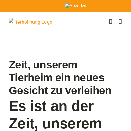
Zum
Facebook
Instagram
Spenden
Inhalt
springen
Zeige
grösseres
Zeit, unserem
Bild
Tierheim ein neues
Gesicht zu verleihen
Es ist an der
Zeit, unserem