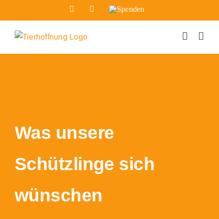
Zum
Facebook
Instagram
Spenden
Inhalt
springen
Was unsere
Schützlinge sich
wünschen