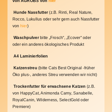
von AGROBS von
hier
Hunde Nassfutter
(z.B. Rinti, Real Nature,
Rocco, Lukullus oder sehr gern auch Nassfutter
von
hier
)
Waschpulver
bitte „Frosch“, „Ecover“ oder
oder ein anderes ökologisches Produkt
A4 Laminierfolien
Katzenstreu
(bitte Cats Best Original -früher
Öko plus-, anderes Streu verwenden wir nicht)
Trockenfutter für erwachsene Katzen
(z.B.
von HappyCat, Animonda Carny, Sanabelle,
RoyalCanin, Wilderness, SelectGold oder
Premiere)