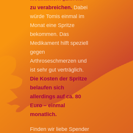
zu verabreichen.
Dabei
würde Tomis einmal im
Monat eine Spritze
bekommen. Das
Medikament hilft speziell
gegen
Arthroseschmerzen und
ist sehr gut verträglich.
Die Kosten der Spritze
belaufen sich
allerdings auf ca. 80
Euro – einmal
monatlich.
Finden wir liebe Spender