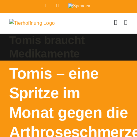
Zum
Facebook
Instagram
Spenden
Inhalt
springen
Tomis braucht
Medikamente
Tomis – eine
Spritze im
Monat gegen die
Arthroseschmerz