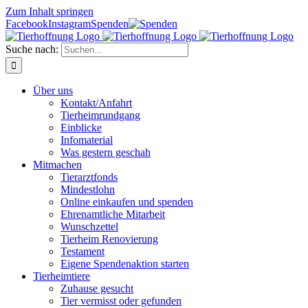
Zum Inhalt springen
Facebook
Instagram
Spenden
Suche nach:
Über uns
Kontakt/Anfahrt
Tierheimrundgang
Einblicke
Infomaterial
Was gestern geschah
Mitmachen
Tierarztfonds
Mindestlohn
Online einkaufen und spenden
Ehrenamtliche Mitarbeit
Wunschzettel
Tierheim Renovierung
Testament
Eigene Spendenaktion starten
Tierheimtiere
Zuhause gesucht
Tier vermisst oder gefunden