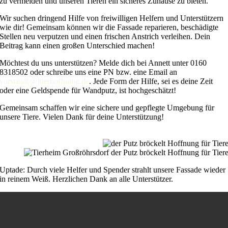
zu vermeiden und unseren Tieren ein sicheres Zuhause zu bieten.
Wir suchen dringend Hilfe von freiwilligen Helfern und Unterstützern
wie dir! Gemeinsam können wir die Fassade reparieren, beschädigte
Stellen neu verputzen und einen frischen Anstrich verleihen. Dein
Beitrag kann einen großen Unterschied machen!
Möchtest du uns unterstützen? Melde dich bei Annett unter 0160
8318502 oder schreibe uns eine PN bzw. eine Email an
vorstand[@]tierhoffnung.de
. Jede Form der Hilfe, sei es deine Zeit
oder eine Geldspende für Wandputz, ist hochgeschätzt!
Gemeinsam schaffen wir eine sichere und gepflegte Umgebung für
unsere Tiere. Vielen Dank für deine Unterstützung!
Uptade: Durch viele Helfer und Spender strahlt unsere Fassade wieder
in reinem Weiß. Herzlichen Dank an alle Unterstützer.