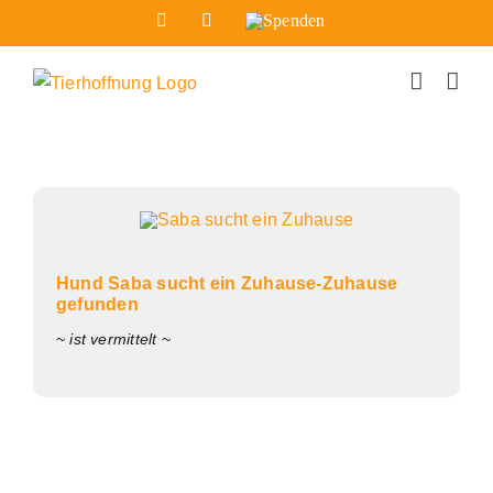
Zum
Facebook
Instagram
Spenden
Inhalt
springen
Hund Saba sucht ein Zuhause-Zuhause
gefunden
~ ist vermittelt ~