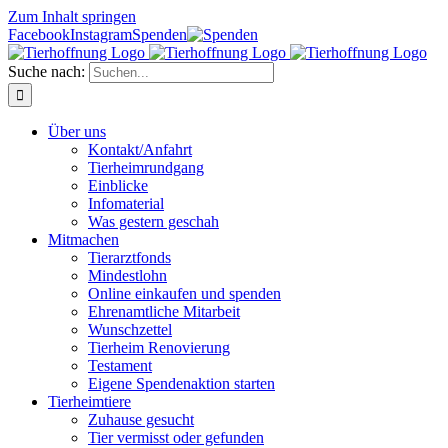
Zum Inhalt springen
Facebook
Instagram
Spenden
Suche nach:
Über uns
Kontakt/Anfahrt
Tierheimrundgang
Einblicke
Infomaterial
Was gestern geschah
Mitmachen
Tierarztfonds
Mindestlohn
Online einkaufen und spenden
Ehrenamtliche Mitarbeit
Wunschzettel
Tierheim Renovierung
Testament
Eigene Spendenaktion starten
Tierheimtiere
Zuhause gesucht
Tier vermisst oder gefunden