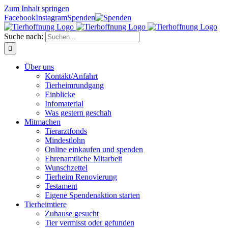
Zum Inhalt springen
Facebook
Instagram
Spenden
Suche nach:
Über uns
Kontakt/Anfahrt
Tierheimrundgang
Einblicke
Infomaterial
Was gestern geschah
Mitmachen
Tierarztfonds
Mindestlohn
Online einkaufen und spenden
Ehrenamtliche Mitarbeit
Wunschzettel
Tierheim Renovierung
Testament
Eigene Spendenaktion starten
Tierheimtiere
Zuhause gesucht
Tier vermisst oder gefunden