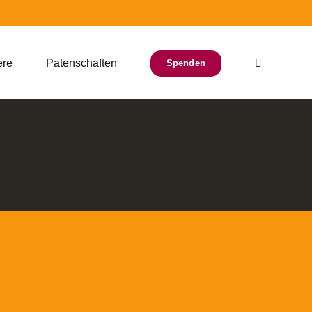
ere
Patenschaften
Spenden
en?