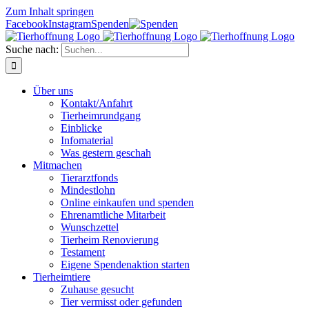
Zum Inhalt springen
Facebook
Instagram
Spenden
Suche nach:
Über uns
Kontakt/Anfahrt
Tierheimrundgang
Einblicke
Infomaterial
Was gestern geschah
Mitmachen
Tierarztfonds
Mindestlohn
Online einkaufen und spenden
Ehrenamtliche Mitarbeit
Wunschzettel
Tierheim Renovierung
Testament
Eigene Spendenaktion starten
Tierheimtiere
Zuhause gesucht
Tier vermisst oder gefunden