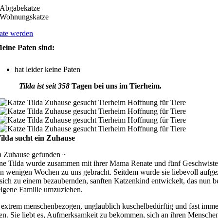
Abgabekatze
Wohnungskatze
ate werden
eine Paten sind:
hat leider keine Paten
Tilda ist seit 358
Tagen bei uns im Tierheim.
ilda sucht ein Zuhause
in Zuhause gefunden ~
ine Tilda wurde zusammen mit ihrer Mama Renate und fünf Geschwiste
on wenigen Wochen zu uns gebracht. Seitdem wurde sie liebevoll aufg
sich zu einem bezaubernden, sanften Katzenkind entwickelt, das nun ber
 eigene Familie umzuziehen.
st extrem menschenbezogen, unglaublich kuschelbedürftig und fast imm
en. Sie liebt es, Aufmerksamkeit zu bekommen, sich an ihren Mensche