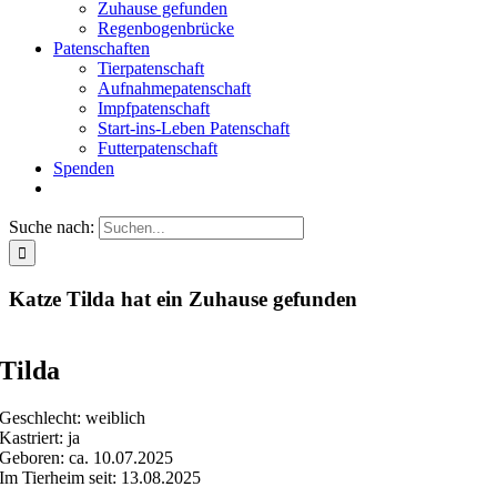
Zuhause gefunden
Regenbogenbrücke
Patenschaften
Tierpatenschaft
Aufnahmepatenschaft
Impfpatenschaft
Start-ins-Leben Patenschaft
Futterpatenschaft
Spenden
Suche nach:
Katze Tilda hat ein Zuhause gefunden
Tilda
Geschlecht: weiblich
Kastriert: ja
Geboren: ca. 10.07.2025
Im Tierheim seit: 13.08.2025