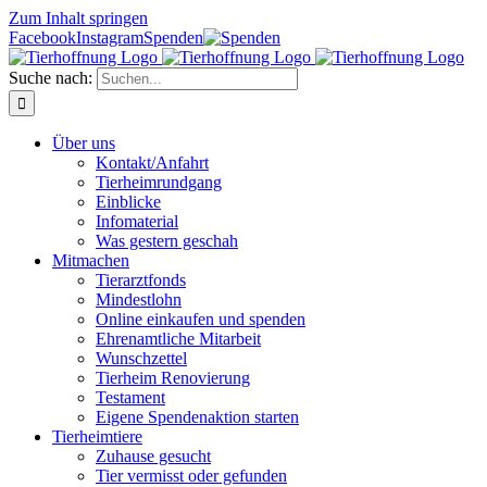
Zum Inhalt springen
Facebook
Instagram
Spenden
Suche nach:
Über uns
Kontakt/Anfahrt
Tierheimrundgang
Einblicke
Infomaterial
Was gestern geschah
Mitmachen
Tierarztfonds
Mindestlohn
Online einkaufen und spenden
Ehrenamtliche Mitarbeit
Wunschzettel
Tierheim Renovierung
Testament
Eigene Spendenaktion starten
Tierheimtiere
Zuhause gesucht
Tier vermisst oder gefunden