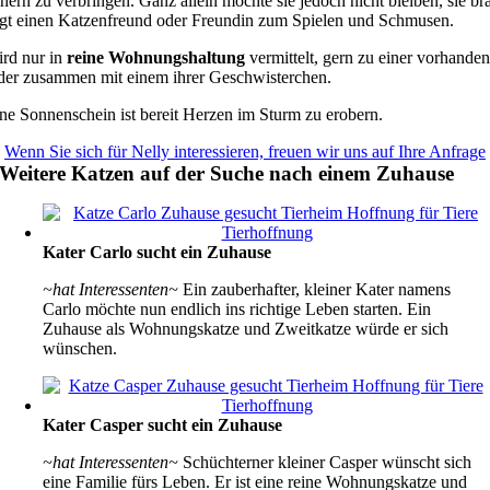
ern zu verbringen. Ganz allein möchte sie jedoch nicht bleiben, sie br
gt einen Katzenfreund oder Freundin zum Spielen und Schmusen.
ird nur in
reine Wohnungshaltung
vermittelt, gern zu einer vorhande
der zusammen mit einem ihrer Geschwisterchen.
ne Sonnenschein ist bereit Herzen im Sturm zu erobern.
Wenn Sie sich für Nelly interessieren, freuen wir uns auf Ihre Anfrage
Weitere Katzen auf der Suche nach einem Zuhause
Kater Carlo sucht ein Zuhause
~hat Interessenten~
Ein zauberhafter, kleiner Kater namens
Carlo möchte nun endlich ins richtige Leben starten. Ein
Zuhause als Wohnungskatze und Zweitkatze würde er sich
wünschen.
Kater Casper sucht ein Zuhause
~hat Interessenten~
Schüchterner kleiner Casper wünscht sich
eine Familie fürs Leben. Er ist eine reine Wohnungskatze und