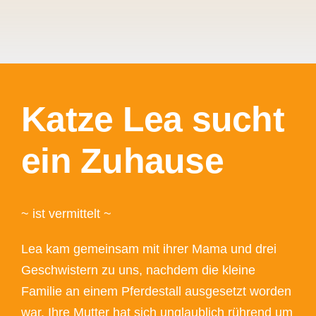
Katze Lea sucht
ein Zuhause
~ ist vermittelt ~
Lea kam gemeinsam mit ihrer Mama und drei
Geschwistern zu uns, nachdem die kleine
Familie an einem Pferdestall ausgesetzt worden
war. Ihre Mutter hat sich unglaublich rührend um