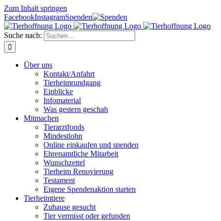
Zum Inhalt springen
Facebook
Instagram
Spenden
Suche nach:
Über uns
Kontakt/Anfahrt
Tierheimrundgang
Einblicke
Infomaterial
Was gestern geschah
Mitmachen
Tierarztfonds
Mindestlohn
Online einkaufen und spenden
Ehrenamtliche Mitarbeit
Wunschzettel
Tierheim Renovierung
Testament
Eigene Spendenaktion starten
Tierheimtiere
Zuhause gesucht
Tier vermisst oder gefunden