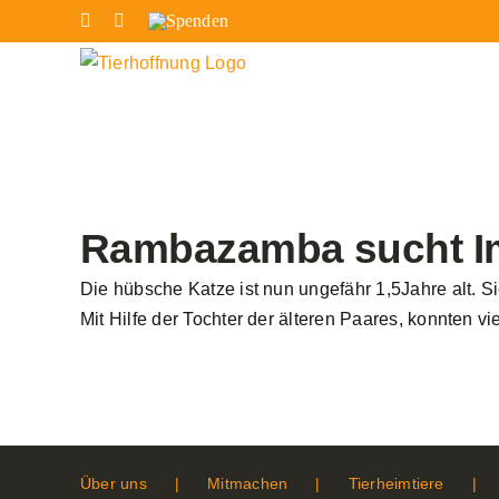
Zum
Facebook
Instagram
Spenden
Inhalt
springen
Rambazamba sucht I
Die hübsche Katze ist nun ungefähr 1,5Jahre alt. S
Mit Hilfe der Tochter der älteren Paares, konnten
Über uns
Mitmachen
Tierheimtiere