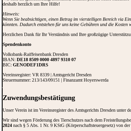
deshalb herzlich um Ihre Hilfe!
Hinweis:
Wenn Sie beabsichtigen, einen Betrag im vierstelligen Bereich via E
könnten. Dadurch entstehen für uns keine Gebühren und die Kosten w
Herzlichen Dank für Ihr Verständnis und Ihre großzügige Unterstütz
Spendenkonto
Volksbank-Raiffeisenbank Dresden
IBAN:
DE18 8509 0000 4897 9310 07
BIC:
GENODEF1DRS
Vereinsregister: VR 8339 | Amtsgericht Dresden
Steuernummer: 213/143/09151 | Finanzamt Hoyerswerda
Zuwendungs­bestätigung
Unser Verein ist im Vereinsregister des Amtsgerichts Dresden unter
Wir sind wegen Förderung des Tierschutzes nach dem Freistellung
2024
nach § 5 Abs. 1 Nr. 9 KStG (Körperschaftsteuergesetz) von der