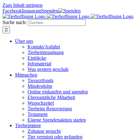
Zum Inhalt springen
Facebook
Instagram
Spenden
Suche nach:
Über uns
Kontakt/Anfahrt
Tierheimrundgang
Einblicke
Infomaterial
Was gestern geschah
Mitmachen
Tierarztfonds
Mindestlohn
Online einkaufen und spenden
Ehrenamtliche Mitarbeit
Wunschzettel
Tierheim Renovierung
Testament
Eigene Spendenaktion starten
Tierheimtiere
Zuhause gesucht
Tier vermisst oder gefunden