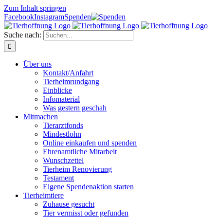
Zum Inhalt springen
Facebook
Instagram
Spenden
Suche nach:
Über uns
Kontakt/Anfahrt
Tierheimrundgang
Einblicke
Infomaterial
Was gestern geschah
Mitmachen
Tierarztfonds
Mindestlohn
Online einkaufen und spenden
Ehrenamtliche Mitarbeit
Wunschzettel
Tierheim Renovierung
Testament
Eigene Spendenaktion starten
Tierheimtiere
Zuhause gesucht
Tier vermisst oder gefunden