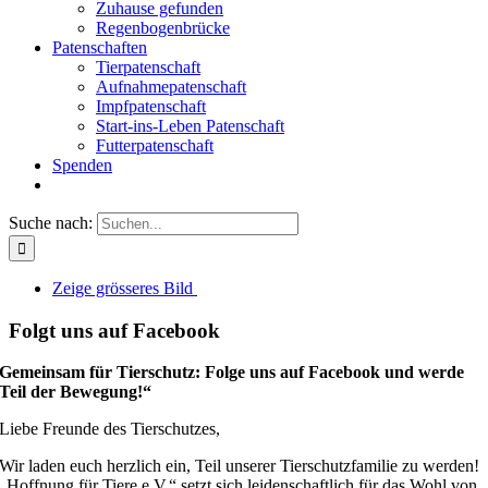
Zuhause gefunden
Regenbogenbrücke
Patenschaften
Tierpatenschaft
Aufnahmepatenschaft
Impfpatenschaft
Start-ins-Leben Patenschaft
Futterpatenschaft
Spenden
Suche nach:
Zeige grösseres Bild
Folgt uns auf Facebook
Gemeinsam für Tierschutz: Folge uns auf Facebook und werde
Teil der Bewegung!“
Liebe Freunde des Tierschutzes,
Wir laden euch herzlich ein, Teil unserer Tierschutzfamilie zu werden!
„Hoffnung für Tiere e.V.“ setzt sich leidenschaftlich für das Wohl von