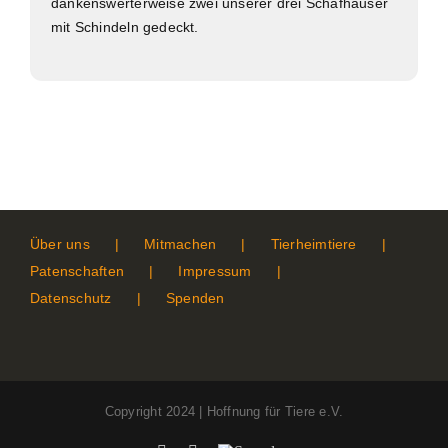
dankenswerterweise zwei unserer drei Schafhäuser
mit Schindeln gedeckt.
Über uns
Mitmachen
Tierheimtiere
Patenschaften
Impressum
Datenschutz
Spenden
Copyright 2024 | Hoffnung für Tiere e.V.