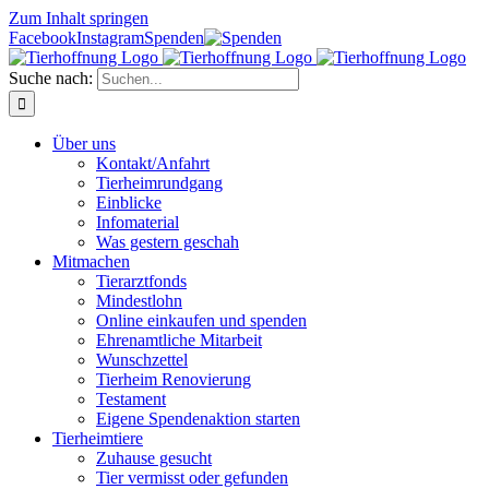
Zum Inhalt springen
Facebook
Instagram
Spenden
Suche nach:
Über uns
Kontakt/Anfahrt
Tierheimrundgang
Einblicke
Infomaterial
Was gestern geschah
Mitmachen
Tierarztfonds
Mindestlohn
Online einkaufen und spenden
Ehrenamtliche Mitarbeit
Wunschzettel
Tierheim Renovierung
Testament
Eigene Spendenaktion starten
Tierheimtiere
Zuhause gesucht
Tier vermisst oder gefunden