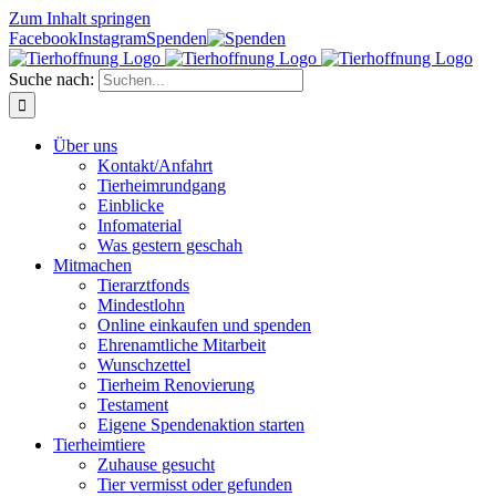
Zum Inhalt springen
Facebook
Instagram
Spenden
Suche nach:
Über uns
Kontakt/Anfahrt
Tierheimrundgang
Einblicke
Infomaterial
Was gestern geschah
Mitmachen
Tierarztfonds
Mindestlohn
Online einkaufen und spenden
Ehrenamtliche Mitarbeit
Wunschzettel
Tierheim Renovierung
Testament
Eigene Spendenaktion starten
Tierheimtiere
Zuhause gesucht
Tier vermisst oder gefunden