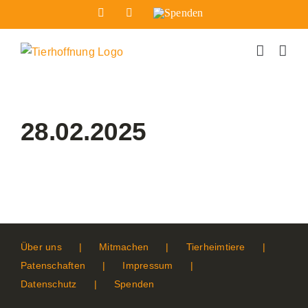
Zum
Facebook
Instagram
Spenden
Inhalt
springen
28.02.2025
Über uns
Mitmachen
Tierheimtiere
Patenschaften
Impressum
Datenschutz
Spenden