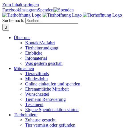
Zum Inhalt springen
Facebook
Instagram
Spenden
Suche nach:
Über uns
Kontakt/Anfahrt
Tierheimrundgang
Einblicke
Infomaterial
Was gestern geschah
Mitmachen
Tierarztfonds
Mindestlohn
Online einkaufen und spenden
Ehrenamtliche Mitarbeit
Wunschzettel
Tierheim Renovierung
Testament
Eigene Spendenaktion starten
Tierheimtiere
Zuhause gesucht
Tier vermisst oder gefunden