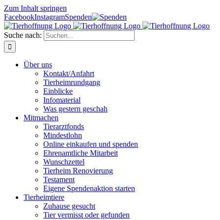
Zum Inhalt springen
Facebook
Instagram
Spenden
Suche nach:
Über uns
Kontakt/Anfahrt
Tierheimrundgang
Einblicke
Infomaterial
Was gestern geschah
Mitmachen
Tierarztfonds
Mindestlohn
Online einkaufen und spenden
Ehrenamtliche Mitarbeit
Wunschzettel
Tierheim Renovierung
Testament
Eigene Spendenaktion starten
Tierheimtiere
Zuhause gesucht
Tier vermisst oder gefunden