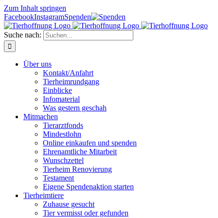
Zum Inhalt springen
Facebook
Instagram
Spenden
Suche nach:
Über uns
Kontakt/Anfahrt
Tierheimrundgang
Einblicke
Infomaterial
Was gestern geschah
Mitmachen
Tierarztfonds
Mindestlohn
Online einkaufen und spenden
Ehrenamtliche Mitarbeit
Wunschzettel
Tierheim Renovierung
Testament
Eigene Spendenaktion starten
Tierheimtiere
Zuhause gesucht
Tier vermisst oder gefunden