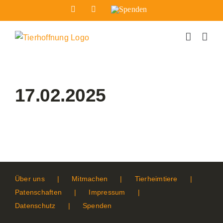
Zum
Facebook
Instagram
Spenden
Inhalt
springen
17.02.2025
Über uns
Mitmachen
Tierheimtiere
Patenschaften
Impressum
Datenschutz
Spenden