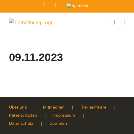
Zum
Facebook
Instagram
Spenden
Inhalt
springen
09.11.2023
Über uns
Mitmachen
Tierheimtiere
Patenschaften
Impressum
Datenschutz
Spenden