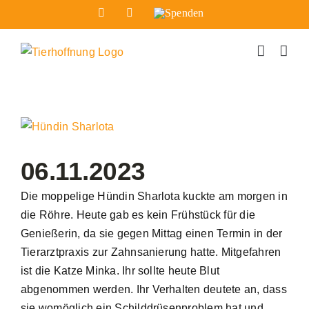
Zum
Facebook
Instagram
Spenden
Inhalt
springen
Zeige
grösseres
Bild
06.11.2023
Die moppelige Hündin Sharlota kuckte am morgen in
die Röhre. Heute gab es kein Frühstück für die
Genießerin, da sie gegen Mittag einen Termin in der
Tierarztpraxis zur Zahnsanierung hatte. Mitgefahren
ist die Katze Minka. Ihr sollte heute Blut
abgenommen werden. Ihr Verhalten deutete an, dass
sie womöglich ein Schilddrüsenproblem hat und