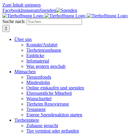
Zum Inhalt springen
Facebook
Instagram
Spenden
Suche nach:
Über uns
Kontakt/Anfahrt
Tierheimrundgang
Einblicke
Infomaterial
Was gestern geschah
Mitmachen
Tierarztfonds
Mindestlohn
Online einkaufen und spenden
Ehrenamtliche Mitarbeit
Wunschzettel
Tierheim Renovierung
Testament
Eigene Spendenaktion starten
Tierheimtiere
Zuhause gesucht
Tier vermisst oder gefunden