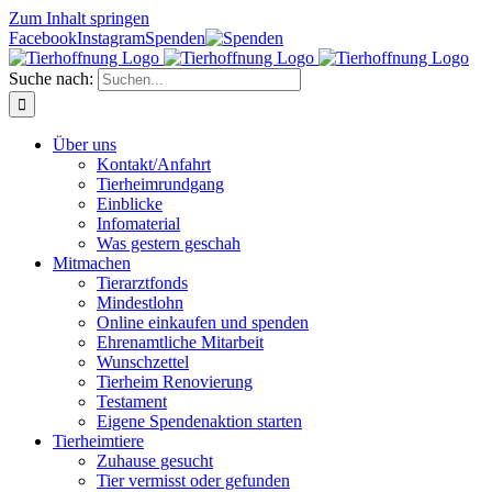
Zum Inhalt springen
Facebook
Instagram
Spenden
Suche nach:
Über uns
Kontakt/Anfahrt
Tierheimrundgang
Einblicke
Infomaterial
Was gestern geschah
Mitmachen
Tierarztfonds
Mindestlohn
Online einkaufen und spenden
Ehrenamtliche Mitarbeit
Wunschzettel
Tierheim Renovierung
Testament
Eigene Spendenaktion starten
Tierheimtiere
Zuhause gesucht
Tier vermisst oder gefunden