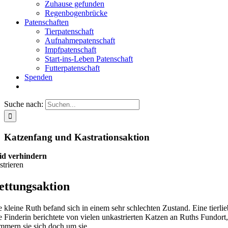
Zuhause gefunden
Regenbogenbrücke
Patenschaften
Tierpatenschaft
Aufnahmepatenschaft
Impfpatenschaft
Start-ins-Leben Patenschaft
Futterpatenschaft
Spenden
Suche nach:
Katzenfang und Kastrationsaktion
id verhindern
strieren
ettungsaktion
e kleine Ruth befand sich in einem sehr schlechten Zustand. Eine tierli
e Finderin berichtete von vielen unkastrierten Katzen an Ruths Fundort
mmern sie sich doch um sie.